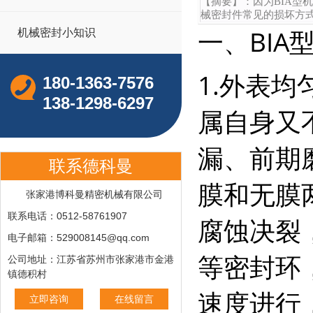
【摘要】：
因为BIA
械密封件常见的损坏方
一、BI
机械密封小知识
1.外表
180-1363-7576
138-1298-6297
属自身又
漏、前期
联系德科曼
膜和无膜
张家港博科曼精密机械有限公司
联系电话：0512-58761907
腐蚀决裂
电子邮箱：529008145@qq.com
等密封环
公司地址：江苏省苏州市张家港市金港
镇德积村
速度进行
立即咨询
在线留言