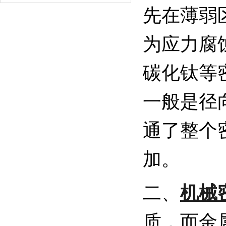
先在薄弱
为应力腐
碳化钛等
一般是径
通了整个
加。
二、
机械
质，而金