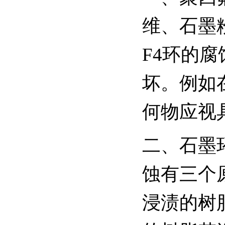
维、石墨
F4环的
坏。例如
何物应视
二、石墨
蚀有三个
浸渍的树