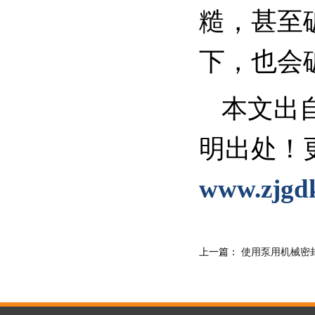
糙，甚至
下，也会
本文出
明出处！
www.zjgd
上一篇：
使用泵用机械密